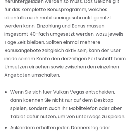
heruntergeladen werden so muss. Das Gleiche gilt
für das komplette Bonusprogramm, welches
ebenfalls auch mobil uneingeschränkt genutzt
werden kann. Einzahlung und Bonus müssen
insgesamt 40-fach umgesetzt werden, wozu jeweils
Tage Zeit bleiben. Sollten einmal mehrere
Bonusangebote zeitgleich aktiv sein, kann der User
inside seinem Konto den derzeitigen Fortschritt beim
Umsetzen einsehen sowie zwischen den einzelnen
Angeboten umschalten.
Wenn Sie sich fuer Vulkan Vegas entscheiden,
dann koennen Sie nicht nur auf dem Desktop
spielen, sondern auch Ihr Mobiltelefon oder aber
Tablet dafür nutzen, um von unterwegs zu spielen.
Außerdem erhalten jeden Donnerstag oder