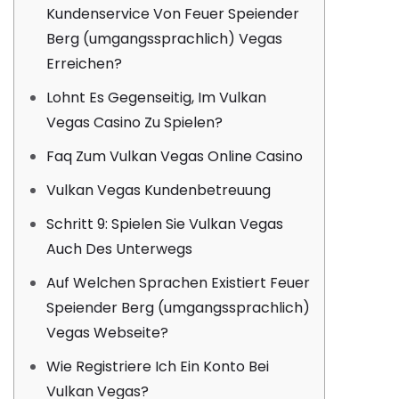
Kundenservice Von Feuer Speiender
Berg (umgangssprachlich) Vegas
Erreichen?
Lohnt Es Gegenseitig, Im Vulkan
Vegas Casino Zu Spielen?
Faq Zum Vulkan Vegas Online Casino
Vulkan Vegas Kundenbetreuung
Schritt 9: Spielen Sie Vulkan Vegas
Auch Des Unterwegs
Auf Welchen Sprachen Existiert Feuer
Speiender Berg (umgangssprachlich)
Vegas Webseite?
Wie Registriere Ich Ein Konto Bei
Vulkan Vegas?