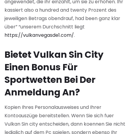
angewendet, die ihr einzahlt, um sie zu erhöhen. Ihr
kassiert also a hundred and twenty Prozent des
jeweiligen Betrags obendrauf, had been ganz klar
über” “unserem Durchschnitt liegt
https://vulkanvegasde1.com/
.
Bietet Vulkan Sin City
Einen Bonus Für
Sportwetten Bei Der
Anmeldung An?
Kopien Ihres Personalausweises und Ihrer
Kontoauszüge bereitstellen. Wenn Sie sich fuer
Vulkan Sin city entscheiden, dann koennen Sie nicht
lediglich auf dem Pc spielen, sondern ebenso Ihr