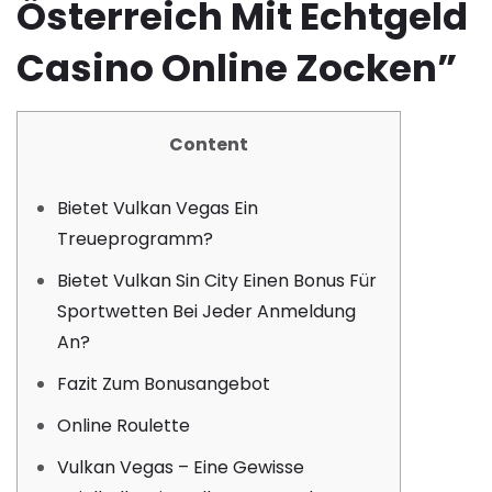
Österreich Mit Echtgeld
Casino Online Zocken”
Content
Bietet Vulkan Vegas Ein
Treueprogramm?
Bietet Vulkan Sin City Einen Bonus Für
Sportwetten Bei Jeder Anmeldung
An?
Fazit Zum Bonusangebot
Online Roulette
Vulkan Vegas – Eine Gewisse