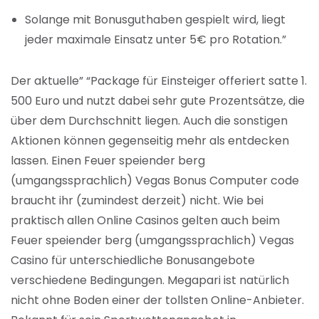
Solange mit Bonusguthaben gespielt wird, liegt
jeder maximale Einsatz unter 5€ pro Rotation.”
Der aktuelle” “Package für Einsteiger offeriert satte 1.
500 Euro und nutzt dabei sehr gute Prozentsätze, die
über dem Durchschnitt liegen. Auch die sonstigen
Aktionen können gegenseitig mehr als entdecken
lassen. Einen Feuer speiender berg
(umgangssprachlich) Vegas Bonus Computer code
braucht ihr (zumindest derzeit) nicht. Wie bei
praktisch allen Online Casinos gelten auch beim
Feuer speiender berg (umgangssprachlich) Vegas
Casino für unterschiedliche Bonusangebote
verschiedene Bedingungen. Megapari ist natürlich
nicht ohne Boden einer der tollsten Online-Anbieter.