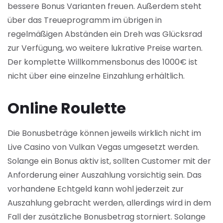
bessere Bonus Varianten freuen. Außerdem steht
über das Treueprogramm im übrigen in
regelmäßigen Abständen ein Dreh was Glücksrad
zur Verfügung, wo weitere lukrative Preise warten.
Der komplette Willkommensbonus des 1000€ ist
nicht über eine einzelne Einzahlung erhältlich.
Online Roulette
Die Bonusbeträge können jeweils wirklich nicht im
Live Casino von Vulkan Vegas umgesetzt werden.
Solange ein Bonus aktiv ist, sollten Customer mit der
Anforderung einer Auszahlung vorsichtig sein. Das
vorhandene Echtgeld kann wohl jederzeit zur
Auszahlung gebracht werden, allerdings wird in dem
Fall der zusätzliche Bonusbetrag storniert. Solange