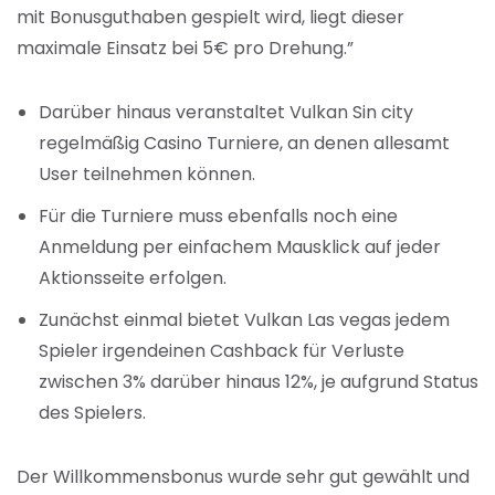
mit Bonusguthaben gespielt wird, liegt dieser
maximale Einsatz bei 5€ pro Drehung.”
Darüber hinaus veranstaltet Vulkan Sin city
regelmäßig Casino Turniere, an denen allesamt
User teilnehmen können.
Für die Turniere muss ebenfalls noch eine
Anmeldung per einfachem Mausklick auf jeder
Aktionsseite erfolgen.
Zunächst einmal bietet Vulkan Las vegas jedem
Spieler irgendeinen Cashback für Verluste
zwischen 3% darüber hinaus 12%, je aufgrund Status
des Spielers.
Der Willkommensbonus wurde sehr gut gewählt und