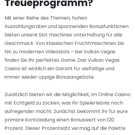
Treueprogramm?
Mit einer Reihe des Themen, hohen
Auszahlungsraten und spannenden Bonusfunktionen
bieten unsere Slot machines Unterhaltung für alle
Geschmack. Von klassischen Fruchtmaschinen bis
hin zu modernen Videoslots – bei Vulkan Vegas
finden Sie Ihr perfektes Game. Das Vulkan Vegas
Casino ist wirklich ein Garant für vielfältige und
immer wieder üppige Bonusangebote.
Zusätzlich bieten wir die Möglichkeit, im Online Casino
mit Echtgeld zu zocken, was Ihr Spielerlebnis noch
aufregender macht. Zunächst bekommt ihr für eure
primäre Kontoladung einen Bonuswert von 120
Prozent. Dieser Prozentsatz vermag auf die Palette