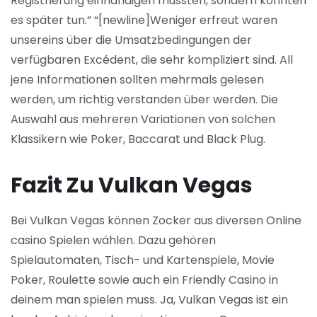
Registrierung einhändigen mussten, sondern konnten
es später tun.” “[newline]Weniger erfreut waren
unsereins über die Umsatzbedingungen der
verfügbaren Excédent, die sehr kompliziert sind. All
jene Informationen sollten mehrmals gelesen
werden, um richtig verstanden über werden. Die
Auswahl aus mehreren Variationen von solchen
Klassikern wie Poker, Baccarat und Black Plug.
Fazit Zu Vulkan Vegas
Bei Vulkan Vegas können Zocker aus diversen Online
casino Spielen wählen. Dazu gehören
Spielautomaten, Tisch- und Kartenspiele, Movie
Poker, Roulette sowie auch ein Friendly Casino in
deinem man spielen muss. Ja, Vulkan Vegas ist ein