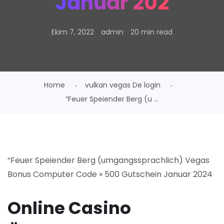
Januar 202
Ekim 7, 2022
admin
20 min read
Home
vulkan vegas De login
“Feuer Speiender Berg (u ...
“Feuer Speiender Berg (umgangssprachlich) Vegas
Bonus Computer Code » 500 Gutschein Januar 2024
Online Casino