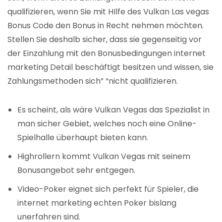
qualifizieren, wenn Sie mit HIlfe des Vulkan Las vegas
Bonus Code den Bonus in Recht nehmen möchten.
Stellen Sie deshalb sicher, dass sie gegenseitig vor
der Einzahlung mit den Bonusbedingungen internet
marketing Detail beschäftigt besitzen und wissen, sie
Zahlungsmethoden sich” “nicht qualifizieren.
Es scheint, als wäre Vulkan Vegas das Spezialist in
man sicher Gebiet, welches noch eine Online-
Spielhalle überhaupt bieten kann.
Highrollern kommt Vulkan Vegas mit seinem
Bonusangebot sehr entgegen.
Video-Poker eignet sich perfekt für Spieler, die
internet marketing echten Poker bislang
unerfahren sind.