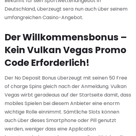
Bekannt für sein Sportwettenangebot in
Deutschland, überzeugt sera nun auch über seinem
umfangreichen Casino-Angebot.
Der Willkommensbonus –
Kein Vulkan Vegas Promo
Code Erforderlich!
Der No Deposit Bonus überzeugt mit seinen 50 Free
of charge Spins gleich nach der Anmeldung. Vulkan
Vegas wirbt geradeaus auf der Startseite damit, dass
mobiles Spielen bei diesem Anbieter eine enorm
wichtige Rolle einnimmt. Sämtliche Slots können
auch über dieses Smartphone oder Pill genutzt
werden, weniger dass eine Application