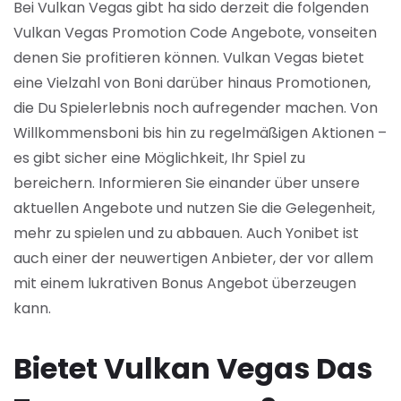
Bei Vulkan Vegas gibt ha sido derzeit die folgenden
Vulkan Vegas Promotion Code Angebote, vonseiten
denen Sie profitieren können. Vulkan Vegas bietet
eine Vielzahl von Boni darüber hinaus Promotionen,
die Du Spielerlebnis noch aufregender machen. Von
Willkommensboni bis hin zu regelmäßigen Aktionen –
es gibt sicher eine Möglichkeit, Ihr Spiel zu
bereichern. Informieren Sie einander über unsere
aktuellen Angebote und nutzen Sie die Gelegenheit,
mehr zu spielen und zu abbauen. Auch Yonibet ist
auch einer der neuwertigen Anbieter, der vor allem
mit einem lukrativen Bonus Angebot überzeugen
kann.
Bietet Vulkan Vegas Das