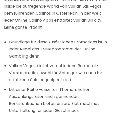
inside die aufregende World von Vulkan Las vegas,
dem führenden Casinos in Österreich. In der Welt
jeder Online Casino Apps entfaltet Vulkan Sin city
seine ganze Pracht.
Grundlage für diese zusätzlichen Promotions ist in
jeder Regel das Treueprogramm des Online
Gambling dens.
Vulkan Vegas bietet verschiedene Baccarat-
Versionen, die sowohl für Anfänger wie auch für
erfahrene Spieler geeignet sind.
Mit einer Reihe vonseiten Themen, hohen
Auszahlungsraten und spannenden
Bonusfunktionen bieten unsere Slot machines
Unterhaltung für jeden Geschmack.