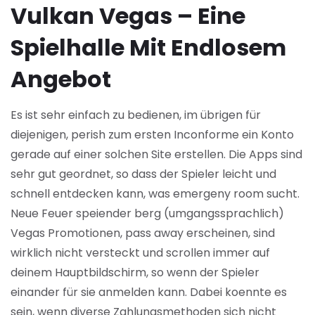
Vulkan Vegas – Eine
Spielhalle Mit Endlosem
Angebot
Es ist sehr einfach zu bedienen, im übrigen für
diejenigen, perish zum ersten Inconforme ein Konto
gerade auf einer solchen Site erstellen. Die Apps sind
sehr gut geordnet, so dass der Spieler leicht und
schnell entdecken kann, was emergeny room sucht.
Neue Feuer speiender berg (umgangssprachlich)
Vegas Promotionen, pass away erscheinen, sind
wirklich nicht versteckt und scrollen immer auf
deinem Hauptbildschirm, so wenn der Spieler
einander für sie anmelden kann. Dabei koennte es
sein, wenn diverse Zahlungsmethoden sich nicht