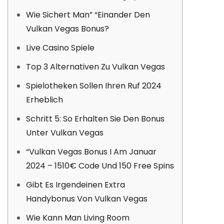
Wie Sichert Man” “Einander Den
Vulkan Vegas Bonus?
Live Casino Spiele
Top 3 Alternativen Zu Vulkan Vegas
Spielotheken Sollen Ihren Ruf 2024
Erheblich
Schritt 5: So Erhalten Sie Den Bonus
Unter Vulkan Vegas
“Vulkan Vegas Bonus I Am Januar
2024 – 1510€ Code Und 150 Free Spins
Gibt Es Irgendeinen Extra
Handybonus Von Vulkan Vegas
Wie Kann Man Living Room