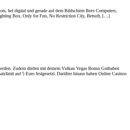
ots, hel digital und gerade auf dem Bildschirm Ihres Computers,
ting Box, Only for Fun, No Restriction City, Betsoft, […]
n werden. Zudem dürfen mit deinem Vulkan Vegas Bonus Guthaben
atzlimit auf 5 Euro festgesetzt. Darüber hinaus haben Online Casinos