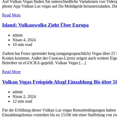
Auf Vulkan Vegas finden Sie unterschiedliche Variationen von Video
phone App Vulkan Las vegas auf Du Mobilgerät herunterzuladen. Die 
Read More
Island: Vulkanwolke Zieht Über Europa
admin
Nisan 4, 2024
10 min read
Zudem hat Feuer speiender berg (umgangssprachlich) Vegas über 25 Sp
Kosten kommen. Außer der Curacao-Lizenz zeigen auch weitere Eigens
Betreiber ist eGOCRA-geprüft. Vulkan Vegas […]
Read More
Vulkan Vegas Freispiele Abzgl Einzahlung Bis über 50
admin
Nisan 2, 2024
12 min read
Für die Erfüllung dieser Vulkan Las vegas Bonusbedingungen haben 
Einzahlungsbonus vonseiten bis zu 1510€ mit einer Staffelung von z