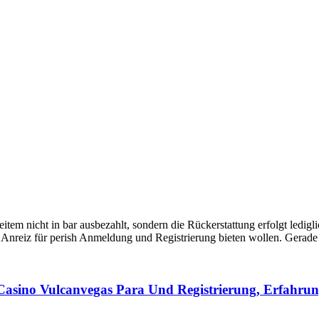
 nicht in bar ausbezahlt, sondern die Rückerstattung erfolgt lediglic
Anreiz für perish Anmeldung und Registrierung bieten wollen. Gerade 
Casino Vulcanvegas Para Und Registrierung, Erfahru