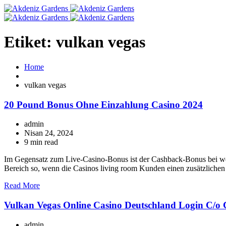
Etiket:
vulkan vegas
Home
vulkan vegas
20 Pound Bonus Ohne Einzahlung Casino 2024
admin
Nisan 24, 2024
9 min read
Im Gegensatz zum Live-Casino-Bonus ist der Cashback-Bonus bei weitem
Bereich so, wenn die Casinos living room Kunden einen zusätzlichen 
Read More
Vulkan Vegas Online Casino Deutschland Login C/o 
admin