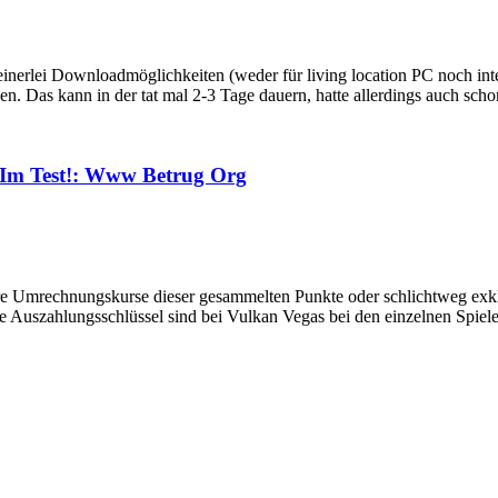
 keinerlei Downloadmöglichkeiten (weder für living location PC noch in
en. Das kann in der tat mal 2-3 Tage dauern, hatte allerdings auch scho
r Im Test!: Www Betrug Org
re Umrechnungskurse dieser gesammelten Punkte oder schlichtweg exkl
e Auszahlungsschlüssel sind bei Vulkan Vegas bei den einzelnen Spiele