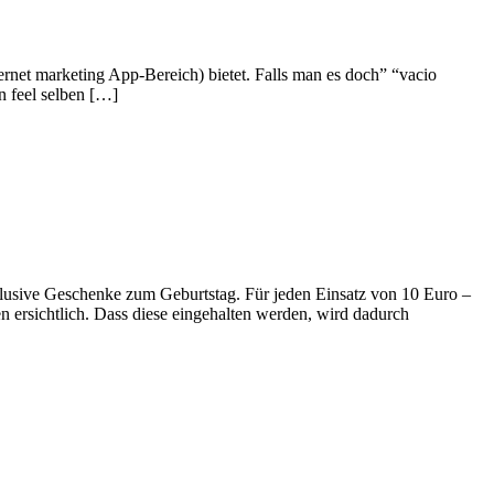
ternet marketing App-Bereich) bietet. Falls man es doch” “vacio
n feel selben […]
usive Geschenke zum Geburtstag. Für jeden Einsatz von 10 Euro –
n ersichtlich. Dass diese eingehalten werden, wird dadurch