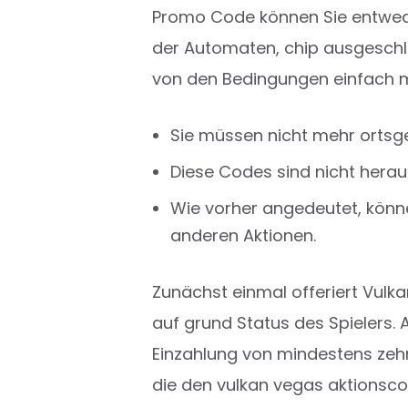
Promo Code können Sie entwede
der Automaten, chip ausgeschlo
von den Bedingungen einfach ma
Sie müssen nicht mehr ortsg
Diese Codes sind nicht herau
Wie vorher angedeutet, könne
anderen Aktionen.
Zunächst einmal offeriert Vulka
auf grund Status des Spielers. 
Einzahlung von mindestens zehn
die den vulkan vegas aktionsco