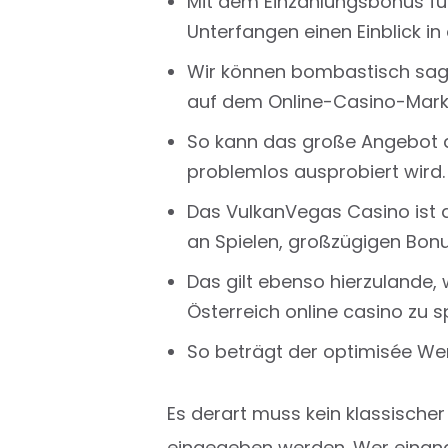
Mit dem Einzahlungsbonus für
Unterfangen einen Einblick i
Wir können bombastisch sage
auf dem Online-Casino-Mark
So kann das große Angebot d
problemlos ausprobiert wird.
Das VulkanVegas Casino ist d
an Spielen, großzügigen Bo
Das gilt ebenso hierzulande
Österreich online casino zu sp
So beträgt der optimisée We
Es derart muss kein klassisch
eingegeben werden. Wer einand