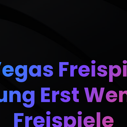
egas Freisp
ung Erst We
Freispiele