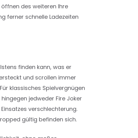
 öffnen des weiteren Ihre
ing ferner schnelle Ladezeiten
llstens finden kann, was er
ersteckt und scrollen immer
 Für klassisches Spielvergnügen
t hingegen jedweder Fire Joker
 Einsatzes verschlechterung.
Dropped gültig befinden sich.