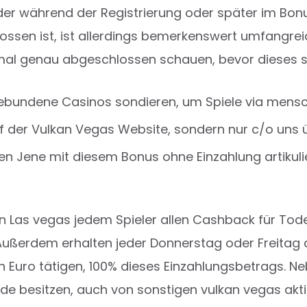
r während der Registrierung oder später im Bonu
ssen ist, ist allerdings bemerkenswert umfangrei
l genau abgeschlossen schauen, bevor dieses spez
ebundene Casinos sondieren, um Spiele via mensch
f der Vulkan Vegas Website, sondern nur c/o uns 
n Jene mit diesem Bonus ohne Einzahlung artikuli
n Las vegas jedem Spieler allen Cashback für Tode
Außerdem erhalten jeder Donnerstag oder Freitag a
 Euro tätigen, 100% dieses Einzahlungsbetrags. Ne
de besitzen, auch von sonstigen vulkan vegas akt