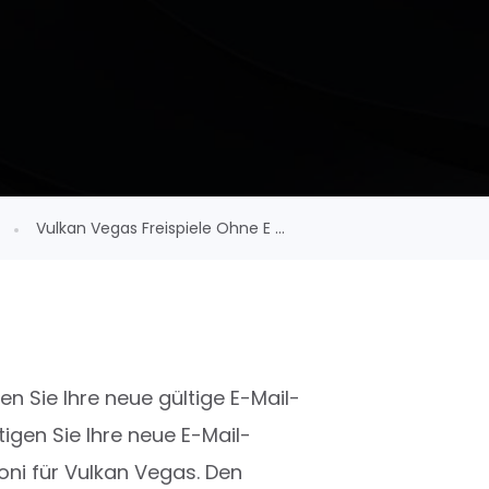
Vulkan Vegas Freispiele Ohne E ...
en Sie Ihre neue gültige E-Mail-
gen Sie Ihre neue E-Mail-
oni für Vulkan Vegas. Den