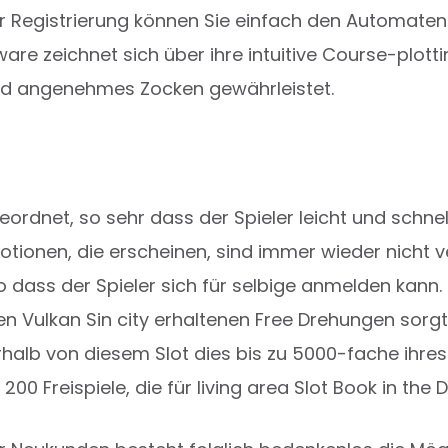
er Registrierung können Sie einfach den Automaten
ware zeichnet sich über ihre intuitive Course-plott
und angenehmes Zocken gewährleistet.
eordnet, so sehr dass der Spieler leicht und schne
tionen, die erscheinen, sind immer wieder nicht v
 dass der Spieler sich für selbige anmelden kann.
en Vulkan Sin city erhaltenen Free Drehungen sorg
rhalb von diesem Slot dies bis zu 5000-fache ihres
0 Freispiele, die für living area Slot Book in the 