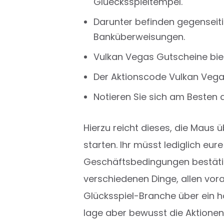
Gluecksspieltempel.
Darunter befinden gegenseitig
Banküberweisungen.
Vulkan Vegas Gutscheine biete
Der Aktionscode Vulkan Vega
Notieren Sie sich am Besten
Hierzu reicht dieses, die Maus
starten. Ihr müsst lediglich eu
Geschäftsbedingungen bestäti
verschiedenen Dinge, allen vora
Glücksspiel-Branche über ein h
lage aber bewusst die Aktione