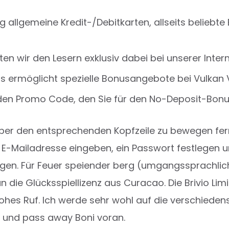
 allgemeine Kredit-/Debitkarten, allseits beliebte
n wir den Lesern exklusiv dabei bei unserer Intern
s ermöglicht spezielle Bonusangebote bei Vulkan 
 den Promo Code, den Sie für den No-Deposit-Bonu
 über den entsprechenden Kopfzeile zu bewegen fe
re E-Mailadresse eingeben, ein Passwort festlegen 
gen. Für Feuer speiender berg (umgangssprachli
n die Glücksspiellizenz aus Curacao. Die Brivio Lim
ohes Ruf. Ich werde sehr wohl auf die verschieden
n und pass away Boni voran.